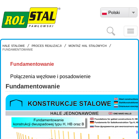
Przejdź do treści
Polski
Szukaj
Togg
navi
hale stalowe
/
proces realizacji
/
montaż hal stalowych
/
fundamentowanie
Fundamentowanie
Połączenia węzłowe i posadowienie
Fundamentowanie