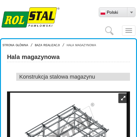
Przejdź do treści
Polski
Szukaj
Togg
navi
strona główna
/
baza realizacji
/
hala magazynowa
Hala magazynowa
Konstrukcja stalowa magazynu