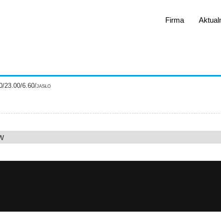
Firma
Aktual
/23.00/6.60/jasło
w