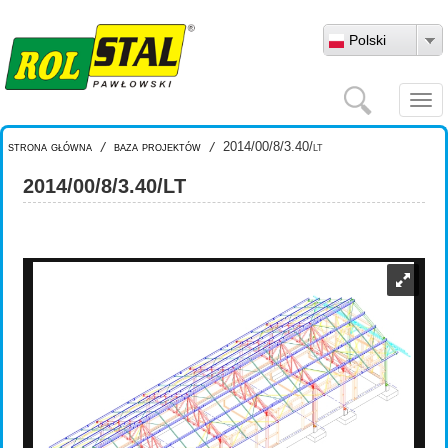
Przejdź do treści
Polski
Szukaj
Togg
navi
strona główna
/
baza projektów
/
2014/00/8/3.40/lt
2014/00/8/3.40/LT