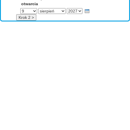
otwarcia
Dzień
Miesiąc
Rok