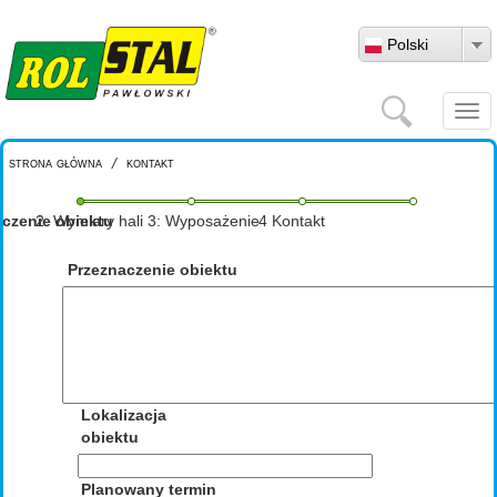
Przejdź do treści
Polski
Szukaj
Togg
navi
strona główna
/
kontakt
aczenie obiektu
2: Wymiary hali
3: Wyposażenie
4 Kontakt
Przeznaczenie obiektu
Lokalizacja
obiektu
Planowany termin