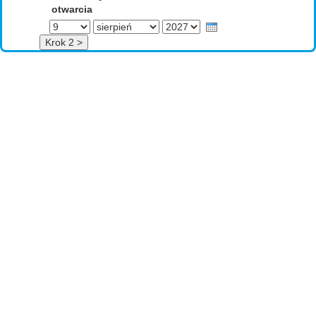
otwarcia
Dzień
Miesiąc
Rok