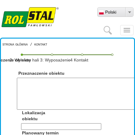
Przejdź do treści
Polski
Szukaj
Togg
navi
strona główna
/
kontakt
aczenie obiektu
2: Wymiary hali
3: Wyposażenie
4 Kontakt
Przeznaczenie obiektu
Lokalizacja
obiektu
Planowany termin